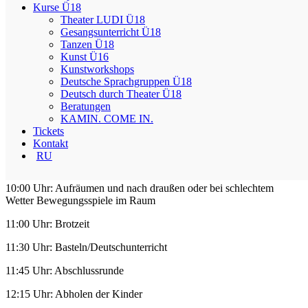
Kurse Ü18
Wir suchen Kinder zwischen 4-6 Jahren für unsere Spiel-
Theater LUDI Ü18
Integrationsgruppen.
Gesangsunterricht Ü18
Tanzen Ü18
Ziel ist:
Kunst Ü16
die Sprachunterst
ü
tzung f
ü
r fremdsprachige Familien
Kunstworkshops
die Entlastung der jungen Eltern
Deutsche Sprachgruppen Ü18
der Kontakt zu den anderen Kindern und die kurze
Deutsch durch Theater Ü18
Abwesenheit der Eltern, bietet eine gute Grundlage für den
Beratungen
Kindergarten
KAMIN. COME IN.
Tickets
Tagesablauf
:
Kontakt
RU
09:00 Uhr: Bringzeit mit Freispiel und Bastelaktionen
10:00 Uhr: Aufräumen und nach draußen oder bei schlechtem
Wetter Bewegungsspiele im Raum
11:00 Uhr: Brotzeit
11:30 Uhr: Basteln/Deutschunterricht
11:45 Uhr: Abschlussrunde
12:15 Uhr: Abholen der Kinder