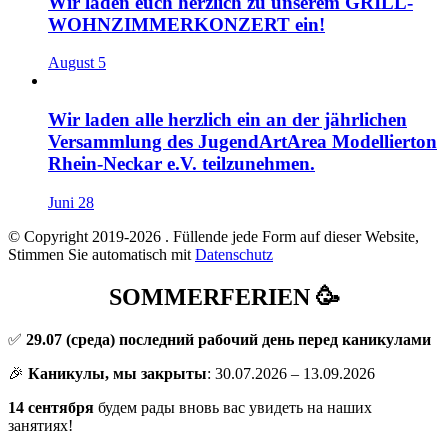
Wir laden euch herzlich zu unserem GRILL-
WOHNZIMMERKONZERT ein!
August 5
Wir laden alle herzlich ein an der jährlichen
Versammlung des JugendArtArea Modellierton
Rhein-Neckar e.V. teilzunehmen.
Juni 28
© Copyright 2019-2026
. Füllende jede Form auf dieser Website,
Stimmen Sie automatisch mit
Datenschutz
SOMMERFERIEN 🥳
✅
29.07
(среда) последний рабочий день перед каникулами
🎉
Каникулы, мы закрыты
: 30.07.2026 – 13.09.2026
14 сентября
будем рады вновь вас увидеть на наших
занятиях!