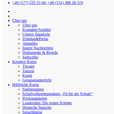
+49 (177) 535 55 94; +49 (152) 388 28 319
Modellierton
Über uns
Über uns
Kontakte/Anfahrt
Unsere Standorte
Spielgruppen
Zeitplan&Preise
Aktuelles
Innere Nachrichten
Dokumente & Regeln
Alter
: 4-6 J.
Subscribe
Kreative Kurse
Diese Gruppen offenen 2 Mal pro Woche von 9:00 bis 12:30 Uhr.
Theater
Tanzen
Kostenlos!
Kunst
Gesangsunterricht
Wir sprechen Deutsch und Russisch mit Kindern.
Hilfreiche Kurse
Spielgruppen
ANMELDUNG
Schulvorbereitungskurs „Fit für die Schule“
ZEITPLAN
Programmieren
Leadership: Die ersten Schritte
Ziel des Unterrichts
Deutsche Sprache
Sprachkurse