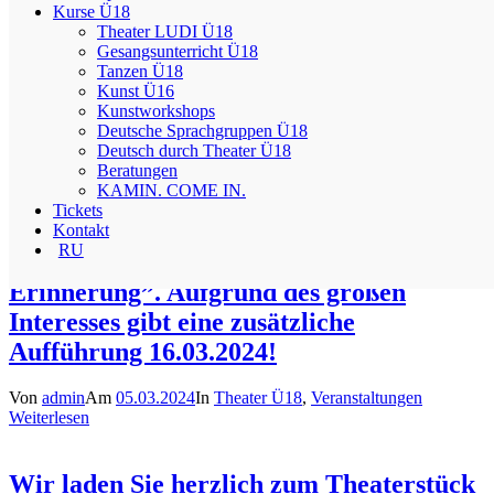
Von
admin
Am
20.06.2024
In
Veranstaltungen
Kurse Ü18
Theater LUDI Ü18
Am 23. Juni feiern wir das 5-jährige Bestehen unseres Vereins in
Gesangsunterricht Ü18
Heidelberg! Der beste Weg, dieses Ereignis zu feiern, ist, die
Tanzen Ü18
Ergebnisse unserer Arbeit zu teilen. Deshalb gibt es in diesem Jahr
Kunst Ü16
ein Konzert auf der Bühne des Tikk-Theaters! Im …
Kunstworkshops
Deutsche Sprachgruppen Ü18
Weiterlesen
Deutsch durch Theater Ü18
Beratungen
KAMIN. COME IN.
Wir laden Sie herzlich zum Theaterstück
Tickets
“DIE MUTTER DER MUTTER
Kontakt
RU
MEINER MUTTER. Einer kollektive
Erinnerung”. Aufgrund des großen
Interesses gibt eine zusätzliche
Aufführung 16.03.2024!
Von
admin
Am
05.03.2024
In
Theater Ü18
,
Veranstaltungen
Weiterlesen
Wir laden Sie herzlich zum Theaterstück