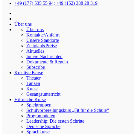
+49 (177) 535 55 94; +49 (152) 388 28 319
Modellierton
Über uns
Über uns
Kontakte/Anfahrt
Unsere Standorte
Zeitplan&Preise
Festival der Jugendkultur 2024
Aktuelles
Innere Nachrichten
Von
admin
Am
21.06.2024
In
Veranstaltungen
Dokumente & Regeln
Subscribe
Ein sehr interessantes Stadtevent in Heidelberg für Jugendliche und
Kreative Kurse
junge Erwachsene ab 14 Jahren! Auch unser Verein wird dort
Theater
auftreten. Die Zeiten und Bereiche für die Auftritte und Workshops
Tanzen
am 13.07: Auftritte: 1. Gesangsgruppe – 18:00-18:15, zentrale
Kunst
Bühne drinnen in …
Gesangsunterricht
Hilfreiche Kurse
Weiterlesen
Spielgruppen
Schulvorbereitungskurs „Fit für die Schule“
Programmieren
Unser Verein ist 5 Jahre alt!
Leadership: Die ersten Schritte
Deutsche Sprache
Sprachkurse