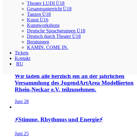
Suchen
Theater LUDI Ü18
nach:
Gesangsunterricht Ü18
Recent Posts
Tanzen Ü18
Kunst Ü16
Kunstworkshops
Deutsche Sprachgruppen Ü18
Deutsch durch Theater Ü18
Wir laden euch herzlich zu unserem GRILL-
Beratungen
WOHNZIMMERKONZERT ein!
KAMIN. COME IN.
Tickets
Kontakt
August 5
RU
Wir laden alle herzlich ein an der jährlichen
Versammlung des JugendArtArea Modellierton
Rhein-Neckar e.V. teilzunehmen.
Juni 28
⚡️Stimme, Rhythmus und Energie⚡️
Juni 25