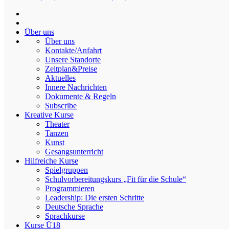
Modellierton
Über uns
Über uns
Kontakte/Anfahrt
Unsere Standorte
Zeitplan&Preise
Online-Antimobbing Wettbewerb für
Aktuelles
Kinder zwischen 5 und 15 Jahren. DIE
Innere Nachrichten
Dokumente & Regeln
WELT IN ALL IHREN FARBEN
Subscribe
Kreative Kurse
Von
admin
Am
21.02.2021
In
Neue Angebote
Theater
Tanzen
Alle Kinder zwischen 5-15 Jahre Alt sind herzlich zur Teilnahme
Kunst
eingeladen.
Gesangsunterricht
https://modellarea.com/gegenrassismus/
Hilfreiche Kurse
Spielgruppen
Schulvorbereitungskurs „Fit für die Schule“
Programmieren
Beitragsnavigation
Tanz und Theater Camp. 26.10-31.10.2020. Herbstferien Camp
Leadership: Die ersten Schritte
2020. Kostenlos!
Deutsche Sprache
Online Vorführung und Diskussion des Films „Wild“. 2.04.2021
Sprachkurse
Um 17:00
Kurse Ü18