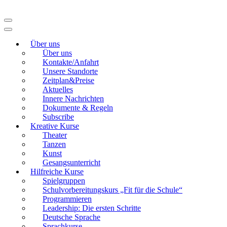
Zum
Inhalt
Modellierton
springen
(Eingabetaste
Über uns
drücken)
Über uns
Kontakte/Anfahrt
Unsere Standorte
Zeitplan&Preise
Aktuelles
Innere Nachrichten
Dokumente & Regeln
Subscribe
Kreative Kurse
Theater
Tanzen
Kunst
Gesangsunterricht
Hilfreiche Kurse
Spielgruppen
Schulvorbereitungskurs „Fit für die Schule“
Programmieren
Leadership: Die ersten Schritte
Deutsche Sprache
Sprachkurse