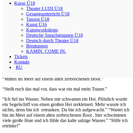
Papuga sitzt auf einem Ast.
Kurse Ü18
Theater LUDI Ü18
Unter dem Ast sind 5 schöne Blumen.
Gesangsunterricht Ü18
Tanzen Ü18
Er hat eine wunderschöne Blume gepflückt.
Kunst Ü16
Kunstworkshops
“So ein schöner Tag”sagte Papuga und saß weiter auf dem Ast.
Deutsche Sprachgruppen Ü18
Deutsch durch Theater Ü18
Der fröhliche Papagei flog erst abends wieder langsam nach hause
Beratungen
weg.
KAMIN. COME IN.
Tickets
Gedanken
Kontakt
RU
“Regen”
“Mitten im Meer auf einem alten zerbrochenen Boot.”
“Stellt euch das mal vor, dass war ein mal mein Traum.”
“Ich fiel ins Wasser. Neben mir schwamm ein Hei. Plötzlich wurde
ein Segelschiff von einen großen Hei zerkleinert. Mehr wusste ich
nichts, denn bin ich ertrunken. Da bin ich aufgewacht.” “Wartet ich
bin im Meer auf einem alten zerbrochenen Boot , hier schwimmen
viele große Haie und ich fühle das kalte salzige Wasser.” “Hilfe ich
ertrinke!”