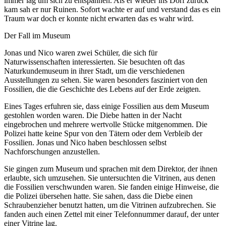
immer lag um sich zu entspannen. Als er wieder ins Dorf zurück
kam sah er nur Ruinen. Sofort wachte er auf und verstand das es ein
Traum war doch er konnte nicht erwarten das es wahr wird.
Der Fall im Museum
Jonas und Nico waren zwei Schüler, die sich für
Naturwissenschaften interessierten. Sie besuchten oft das
Naturkundemuseum in ihrer Stadt, um die verschiedenen
Ausstellungen zu sehen. Sie waren besonders fasziniert von den
Fossilien, die die Geschichte des Lebens auf der Erde zeigten.
Eines Tages erfuhren sie, dass einige Fossilien aus dem Museum
gestohlen worden waren. Die Diebe hatten in der Nacht
eingebrochen und mehrere wertvolle Stücke mitgenommen. Die
Polizei hatte keine Spur von den Tätern oder dem Verbleib der
Fossilien. Jonas und Nico haben beschlossen selbst
Nachforschungen anzustellen.
Sie gingen zum Museum und sprachen mit dem Direktor, der ihnen
erlaubte, sich umzusehen. Sie untersuchten die Vitrinen, aus denen
die Fossilien verschwunden waren. Sie fanden einige Hinweise, die
die Polizei übersehen hatte. Sie sahen, dass die Diebe einen
Schraubenzieher benutzt hatten, um die Vitrinen aufzubrechen. Sie
fanden auch einen Zettel mit einer Telefonnummer darauf, der unter
einer Vitrine lag.