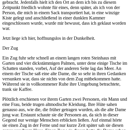
gebracht. Jedenfalls hielt ich den Ort an dem ich bis zu diesem
Zeitpunkt friedlich wohnte für eines, denn später, als ich von der
Person, die mich in einem Sack transportiert hat, in eine winzige
Kiste gelegt und anschließend in einer dunklen Kammer
eingeschlossen wurde, wurde mir bewusst, dass ich geklaut worden
war.
Jetzt liege ich hier, hoffnungslos in der Dunkelheit.
Der Zug
Ein Zug fuhr sehr schnell an einem langen roten Steinhaus mit
Garten und vier dickstämmigen Palmen, unter dene einige Tische im
Schatten standen, vorbei, Auf der anderen Seite lag das Meer. An
einem der Tische saß eine alte Dame, die so sehr in ihren Gedanken
versunken war, dass sie nichts von dem Zug mitbekommen hatte.
Während sie in vollkommener Ruhe ihre Umgebung betrachtete,
trank sie Kaffee.
Plötzlich erschienen vor ihrem Garten zwei Personen, ein Mann und
eine Frau, beide trugen altmodische Kleidung. Ihre Hüte sahen
genauso aus, wie die, die früher getragen wurden, als die alte Dame
jung war. Erstaunt schaute sie die Personen an, da sich in dieser
Gegend nur wenige Menschen erblicken ließen. Auf einmal hörte
sie einen Zug in der Ferne und nur kurze Zeit später sah sie diesen