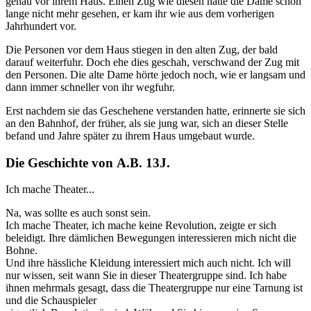
genau vor ihrem Haus. Einen Zug wie diesen hatte die Dame schon
lange nicht mehr gesehen, er kam ihr wie aus dem vorherigen
Jahrhundert vor.
Die Personen vor dem Haus stiegen in den alten Zug, der bald
darauf weiterfuhr. Doch ehe dies geschah, verschwand der Zug mit
den Personen. Die alte Dame hörte jedoch noch, wie er langsam und
dann immer schneller von ihr wegfuhr.
Erst nachdem sie das Geschehene verstanden hatte, erinnerte sie sich
an den Bahnhof, der früher, als sie jung war, sich an dieser Stelle
befand und Jahre später zu ihrem Haus umgebaut wurde.
Die Geschichte von А.В. 13J.
Ich mache Theater...
Na, was sollte es auch sonst sein.
Ich mache Theater, ich mache keine Revolution, zeigte er sich
beleidigt. Ihre dämlichen Bewegungen interessieren mich nicht die
Bohne.
Und ihre hässliche Kleidung interessiert mich auch nicht. Ich will
nur wissen, seit wann Sie in dieser Theatergruppe sind. Ich habe
ihnen mehrmals gesagt, dass die Theatergruppe nur eine Tarnung ist
und die Schauspieler