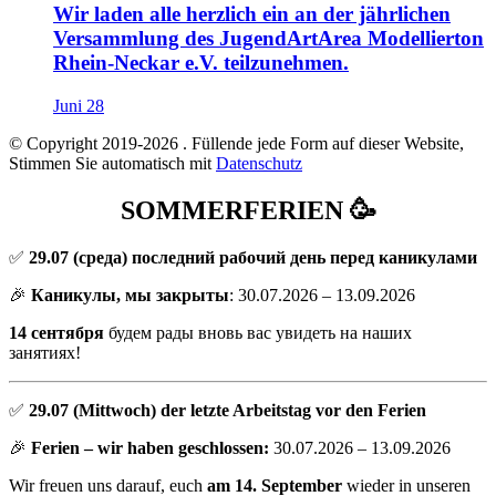
Wir laden alle herzlich ein an der jährlichen
Versammlung des JugendArtArea Modellierton
Rhein-Neckar e.V. teilzunehmen.
Juni 28
© Copyright 2019-2026
. Füllende jede Form auf dieser Website,
Stimmen Sie automatisch mit
Datenschutz
SOMMERFERIEN 🥳
✅
29.07
(среда) последний рабочий день перед каникулами
🎉
Каникулы, мы закрыты
: 30.07.2026 – 13.09.2026
14 сентября
будем рады вновь вас увидеть на наших
занятиях!
✅
29.07 (Mittwoch) der letzte Arbeitstag vor den Ferien
🎉
Ferien – wir haben geschlossen:
30.07.2026 – 13.09.2026
Wir freuen uns darauf, euch
am 14. September
wieder in unseren