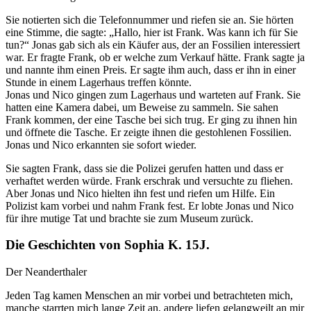
Sie notierten sich die Telefonnummer und riefen sie an. Sie hörten
eine Stimme, die sagte: „Hallo, hier ist Frank. Was kann ich für Sie
tun?“ Jonas gab sich als ein Käufer aus, der an Fossilien interessiert
war. Er fragte Frank, ob er welche zum Verkauf hätte. Frank sagte ja
und nannte ihm einen Preis. Er sagte ihm auch, dass er ihn in einer
Stunde in einem Lagerhaus treffen könnte.
Jonas und Nico gingen zum Lagerhaus und warteten auf Frank. Sie
hatten eine Kamera dabei, um Beweise zu sammeln. Sie sahen
Frank kommen, der eine Tasche bei sich trug. Er ging zu ihnen hin
und öffnete die Tasche. Er zeigte ihnen die gestohlenen Fossilien.
Jonas und Nico erkannten sie sofort wieder.
Sie sagten Frank, dass sie die Polizei gerufen hatten und dass er
verhaftet werden würde. Frank erschrak und versuchte zu fliehen.
Aber Jonas und Nico hielten ihn fest und riefen um Hilfe. Ein
Polizist kam vorbei und nahm Frank fest. Er lobte Jonas und Nico
für ihre mutige Tat und brachte sie zum Museum zurück.
Die Geschichten von Sophia K. 15J.
Der Neanderthaler
Jeden Tag kamen Menschen an mir vorbei und betrachteten mich,
manche starrten mich lange Zeit an, andere liefen gelangweilt an mir