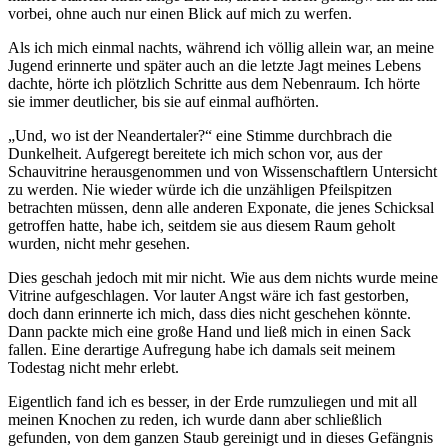
vorbei, ohne auch nur einen Blick auf mich zu werfen.
Als ich mich einmal nachts, während ich völlig allein war, an meine
Jugend erinnerte und später auch an die letzte Jagt meines Lebens
dachte, hörte ich plötzlich Schritte aus dem Nebenraum. Ich hörte
sie immer deutlicher, bis sie auf einmal aufhörten.
„Und, wo ist der Neandertaler?“ eine Stimme durchbrach die
Dunkelheit. Aufgeregt bereitete ich mich schon vor, aus der
Schauvitrine herausgenommen und von Wissenschaftlern Untersicht
zu werden. Nie wieder würde ich die unzähligen Pfeilspitzen
betrachten müssen, denn alle anderen Exponate, die jenes Schicksal
getroffen hatte, habe ich, seitdem sie aus diesem Raum geholt
wurden, nicht mehr gesehen.
Dies geschah jedoch mit mir nicht. Wie aus dem nichts wurde meine
Vitrine aufgeschlagen. Vor lauter Angst wäre ich fast gestorben,
doch dann erinnerte ich mich, dass dies nicht geschehen könnte.
Dann packte mich eine große Hand und ließ mich in einen Sack
fallen. Eine derartige Aufregung habe ich damals seit meinem
Todestag nicht mehr erlebt.
Eigentlich fand ich es besser, in der Erde rumzuliegen und mit all
meinen Knochen zu reden, ich wurde dann aber schließlich
gefunden, von dem ganzen Staub gereinigt und in dieses Gefängnis