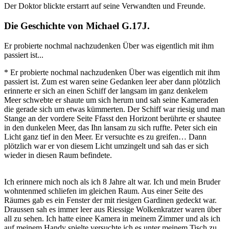
Der Doktor blickte erstarrt auf seine Verwandten und Freunde.
Die Geschichte von Michael G.17J.
Er probierte nochmal nachzudenken Über was eigentlich mit ihm
passiert ist...
* Er probierte nochmal nachzudenken Über was eigentlich mit ihm
passiert ist. Zum est waren seine Gedanken leer aber dann plötzlich
erinnerte er sich an einen Schiff der langsam im ganz denkelem
Meer schwebte er shaute um sich herum und sah seine Kameraden
die gerade sich um etwas kümmerten. Der Schiff war riesig und man
Stange an der vordere Seite Ffasst den Horizont berührte er shautee
in den dunkelen Meer, das Ihn lansam zu sich ruffte. Peter sich ein
Licht ganz tief in den Meer. Er versuchte es zu greifen… Dann
plötzlich war er von diesem Licht umzingelt und sah das er sich
wieder in diesen Raum befindete.
Ich erinnere mich noch als ich 8 Jahre alt war. Ich und mein Bruder
wohntenmed schliefen im gleichen Raum. Aus einer Seite des
Räumes gab es ein Fenster der mit riesigen Gardinen gedeckt war.
Draussen sah es immer leer aus Riessige Wolkenkratzer waren über
all zu sehen. Ich hatte einee Kamera in meinem Zimmer und als ich
auf meinem Handy spielte versuchte ich es unter meinem Tisch zu