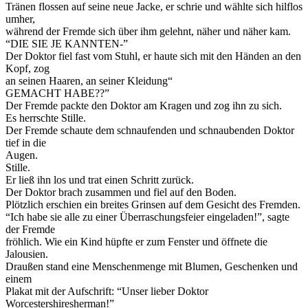
Tränen flossen auf seine neue Jacke, er schrie und wählte sich hilflos
umher,
während der Fremde sich über ihm gelehnt, näher und näher kam.
“DIE SIE JE KANNTEN-”
Der Doktor fiel fast vom Stuhl, er haute sich mit den Händen an den
Kopf, zog
an seinen Haaren, an seiner Kleidung“
GEMACHT HABE??”
Der Fremde packte den Doktor am Kragen und zog ihn zu sich.
Es herrschte Stille.
Der Fremde schaute dem schnaufenden und schnaubenden Doktor
tief in die
Augen.
Stille.
Er ließ ihn los und trat einen Schritt zurück.
Der Doktor brach zusammen und fiel auf den Boden.
Plötzlich erschien ein breites Grinsen auf dem Gesicht des Fremden.
“Ich habe sie alle zu einer Überraschungsfeier eingeladen!”, sagte
der Fremde
fröhlich. Wie ein Kind hüpfte er zum Fenster und öffnete die
Jalousien.
Draußen stand eine Menschenmenge mit Blumen, Geschenken und
einem
Plakat mit der Aufschrift: “Unser lieber Doktor
Worcestershiresherman!”