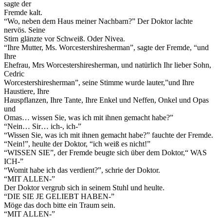
sagte der
Fremde kalt.
“Wo, neben dem Haus meiner Nachbarn?” Der Doktor lachte
nervös. Seine
Stirn glänzte vor Schweiß. Oder Nivea.
“Ihre Mutter, Ms. Worcestershiresherman”, sagte der Fremde, “und
Ihre
Ehefrau, Mrs Worcestershiresherman, und natürlich Ihr lieber Sohn,
Cedric
Worcestershiresherman”, seine Stimme wurde lauter,”und Ihre
Haustiere, Ihre
Hauspflanzen, Ihre Tante, Ihre Enkel und Neffen, Onkel und Opas
und
Omas… wissen Sie, was ich mit ihnen gemacht habe?”
“Nein… Sir… ich-, ich-”
“Wissen Sie, was ich mit ihnen gemacht habe?” fauchte der Fremde.
“Nein!”, heulte der Doktor, “ich weiß es nicht!”
“WISSEN SIE”, der Fremde beugte sich über dem Doktor,“ WAS
ICH-”
“Womit habe ich das verdient?”, schrie der Doktor.
“MIT ALLEN-”
Der Doktor vergrub sich in seinem Stuhl und heulte.
“DIE SIE JE GELIEBT HABEN-”
Möge das doch bitte ein Traum sein.
“MIT ALLEN-”