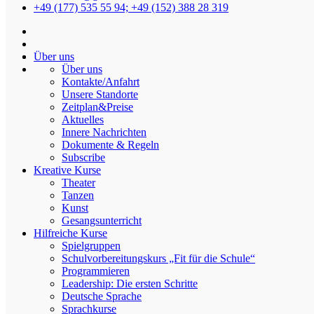
+49 (177) 535 55 94; +49 (152) 388 28 319
Modellierton
Über uns
Über uns
Kontakte/Anfahrt
Unsere Standorte
Zeitplan&Preise
Die Geschichten, die von Kindern aus der
Aktuelles
Gruppe “Kreatives Schreiben”
Innere Nachrichten
Dokumente & Regeln
geschrieben wurden.
Subscribe
Kreative Kurse
Von
admin
Am
12.08.2023
In
Kinder schreiben
Theater
Tanzen
Die Geschichten, die von Kindern aus der Gruppe “
Kreatives
Kunst
Schreiben
” geschrieben wurden.
Gesangsunterricht
Hilfreiche Kurse
Februar – Juli 2023.
Spielgruppen
Schulvorbereitungskurs „Fit für die Schule“
Die Geschichten von Camilla R.K. 9J.
Programmieren
Leadership: Die ersten Schritte
Deutsche Sprache
Heute hat Papuga Zeit.
Sprachkurse