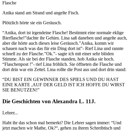
Flasche
Anika stand am Strand und angelte Fisch.
Plötzlich hörte sie ein Geräusch.
“Anika, dort ist irgendeine Flasche! Bestimmt eine normale eklige
Bierflasche!”dachte ihr Gehirn. Lina saß daneben und angelte auch,
aber die hörte auch dieses leise Geräusch.”Anika, komm wir
schauen nach was das für ein Ding dort ist”- Rief Lina und rannte
schnell zu der Flasche.”Ok.”- sagte ich mit einer sehr blöden
Stimme. Als sie bei der Flasche standen, hob Anika sie hoch.
“Flaschenpost !”- rief Lina fröhlich. Sie öffneten die Flasche und
dort drin war ein Zettel. Lina rollte die Post aus und dort drin stand:
“DU BIST EIN GEWINNER DES SPIELS UND DU HAST
EINE KARTE ,AUF DER GELD IST ICH HOFFE DU WIRST
SIE BENUTZEN!”
Die Geschichten von Alexandra L. 11J.
Lehrer...
Habt ihr das schon mal bemerkt? Die Lehrer sagen immer: “Und
jetzt machen wir Mathe, Ok?“, gehen zu ihrem Schreibtisch und