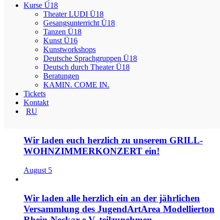
Talente zu entdecken und spielerisch Deutsch durch Theaterspiel zu
Kurse Ü18
verbessern.
Theater LUDI Ü18
Gesangsunterricht Ü18
Beitragsnavigation
Tanzen Ü18
Kunst Ü16
Kunstworkshops
Unsere Lehrerinnen und Lehrer erstellen nicht nur Theaterstücke,
Deutsche Sprachgruppen Ü18
sondern treten auch in Serien und im Fernsehen auf!
Deutsch durch Theater Ü18
Workshop „Wir malen Orangen!“
Beratungen
Suchen nach:
KAMIN. COME IN.
Tickets
Recent Posts
Kontakt
RU
Wir laden euch herzlich zu unserem GRILL-
WOHNZIMMERKONZERT ein!
August 5
Wir laden alle herzlich ein an der jährlichen
Versammlung des JugendArtArea Modellierton
Rhein-Neckar e.V. teilzunehmen.