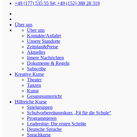
+49 (177) 535 55 94; +49 (152) 388 28 319
Modellierton
Über uns
Über uns
Kontakte/Anfahrt
Unsere Standorte
Zeitplan&Preise
Heidelberger Jugendtanztag am
Aktuelles
07.12.2024 im neuen Karlstorbahnhof!
Innere Nachrichten
Dokumente & Regeln
Subscribe
Von
admin
Am
22.11.2024
In
Veranstaltungen
Kreative Kurse
Theater
Herzliche Einladung, unsere fortgeschrittene Hip-Hop-
Tanzen
Jugendgruppe (Advanced) beim Hip-Hop-Wettbewerb zu
Kunst
unterstützen!
Gesangsunterricht
Hilfreiche Kurse
Der Auftritt unseres Teams ist für 21:10 Uhr geplant.
Spielgruppen
Schulvorbereitungskurs „Fit für die Schule“
Die Adresse des Theaters, in dem der Wettbewerb stattfindet:
Programmieren
Kulturhaus Karlstorbahnhof e.V.
Leadership: Die ersten Schritte
Marlene-Dietrich-Platz 3
Deutsche Sprache
69126 Heidelberg
Sprachkurse