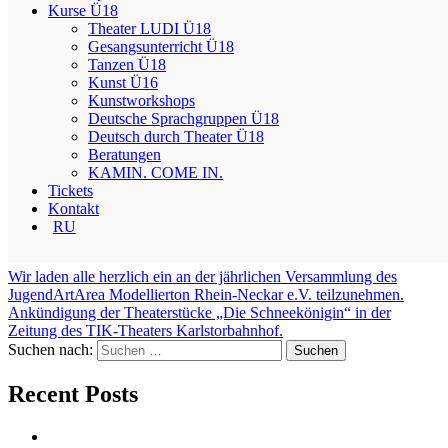
Kurse Ü18
Unser Tanzauftritt beim 36. Heidelberger Jugendtanztag
Theater LUDI Ü18
Gesangsunterricht Ü18
Tanzen Ü18
Kunst Ü16
Kunstworkshops
Deutsche Sprachgruppen Ü18
Deutsch durch Theater Ü18
Beratungen
KAMIN. COME IN.
Tickets
Kontakt
RU
Beitragsnavigation
Wir laden alle herzlich ein an der jährlichen Versammlung des
JugendArtArea Modellierton Rhein-Neckar e.V. teilzunehmen.
Ankündigung der Theaterstücke „Die Schneekönigin“ in der
Zeitung des TIK-Theaters Karlstorbahnhof.
Suchen nach:
Recent Posts