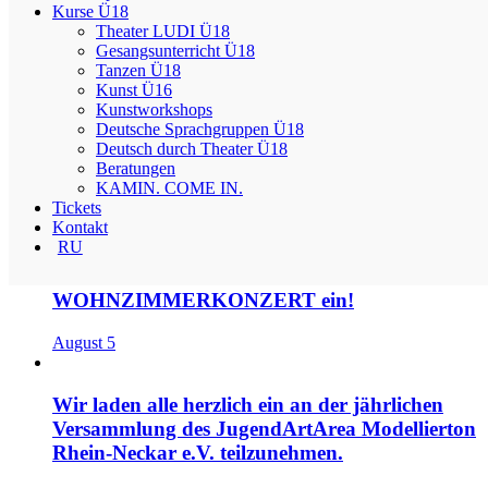
Beitragsnavigation
Kurse Ü18
Theater LUDI Ü18
Gesangsunterricht Ü18
Wir laden Sie herzlich zum Theaterstück “Der Blaue Vogel” am
Tanzen Ü18
13.12.2025 ein.
Kunst Ü16
Wir laden Sie herzlich zum Theaterstück „Жили-были“ (rus. „Es
Kunstworkshops
war einmal…“) am 14.12.2025 ein.
Deutsche Sprachgruppen Ü18
Suchen nach:
Deutsch durch Theater Ü18
Beratungen
Recent Posts
KAMIN. COME IN.
Tickets
Kontakt
RU
Wir laden euch herzlich zu unserem GRILL-
WOHNZIMMERKONZERT ein!
August 5
Wir laden alle herzlich ein an der jährlichen
Versammlung des JugendArtArea Modellierton
Rhein-Neckar e.V. teilzunehmen.