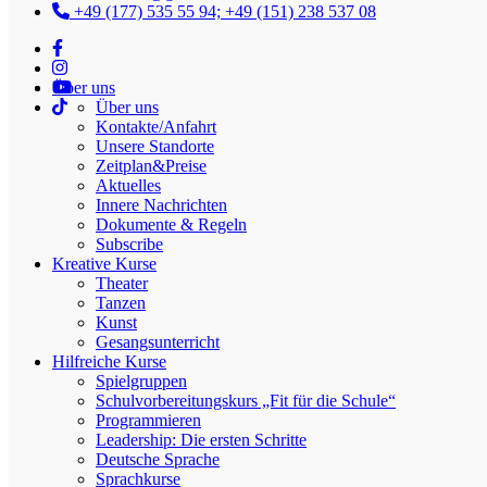
+49 (177) 535 55 94; +49 (151) 238 537 08
Modellierton
Über uns
Über uns
Kontakte/Anfahrt
Unsere Standorte
Zeitplan&Preise
Am 7. Dezember 2025 um 15:00 Uhr
Aktuelles
laden wir Sie zum Weihnachtsmarkt auf
Innere Nachrichten
Dokumente & Regeln
der Tiefburg Handschuhsheim ein!
Subscribe
Kreative Kurse
Von
admin
Am
17.10.2025
In
Veranstaltungen
Theater
Tanzen
Unser Verein präsentiert zwei Tanzeinlagen, eine
Kunst
Theaterkomposition aus dem Stück „Der blaue Vogel“ und zwei
Gesangsunterricht
Gesangseinlagen.
Hilfreiche Kurse
Spielgruppen
Dossenheimer Landstraße 6
Schulvorbereitungskurs „Fit für die Schule“
Handschuhsheim
Programmieren
69121 Heidelberg
Leadership: Die ersten Schritte
Deutschland
Deutsche Sprache
Sprachkurse