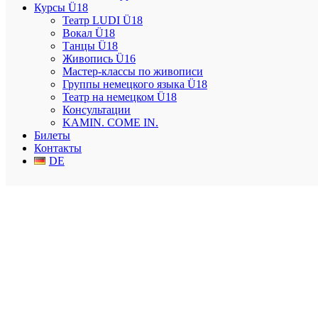
РЕГИСТРАЦИЯ
Курсы Ü18
РАСПИСАНИЕ
Театр LUDI Ü18
Вокал Ü18
modellarea.art
Танцы Ü18
🎤 Gesang
🎭 Theatеr LUDI @modellarea.hd
🩰 Tanzen
🎨 Malerei
Живопись Ü16
Мастер-классы по живописи
Группы немецкого языка Ü18
Театр на немецком Ü18
Консультации
KAMIN. COME IN.
Билеты
Контакты
DE