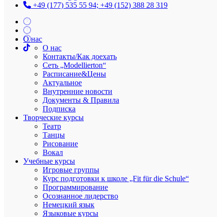
+49 (177) 535 55 94; +49 (152) 388 28 319
Modellierton
О нас
О нас
Контакты/Как доехать
Сеть „Modellierton“
Вокал (Ü18)
Расписание&Цены
Актуальное
Внутренние новости
Документы & Правила
Наш курс вокала включает в себя следующие занятия:
Подписка
Творческие курсы
Тренировка функционального дыхания
Театр
Развитие мимики/дикции/артикуляции
Танцы
Раскрытие природного голоса и тембра
Рисование
Общее музыкальное развитие — тренировка
Вокал
музыкального слуха и координации слуха и голоса
Учебные курсы
Работа над телом в контексте голоса
Игровые группы
Тренировка интонации и развитие голосового
Курс подготовки к школе „Fit für die Schule“
диапазона
Программирование
Возможность реализовать себя через голос и пение
Осознанное лидерство
Развитие творческого мышления
Немецкий язык
Языковые курсы