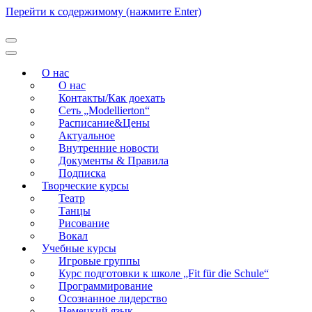
Перейти к содержимому (нажмите Enter)
Modellierton
О нас
О нас
Контакты/Как доехать
Сеть „Modellierton“
Расписание&Цены
Актуальное
Внутренние новости
Документы & Правила
Подписка
Творческие курсы
Театр
Танцы
Рисование
Вокал
Учебные курсы
Игровые группы
Курс подготовки к школе „Fit für die Schule“
Программирование
Осознанное лидерство
Немецкий язык