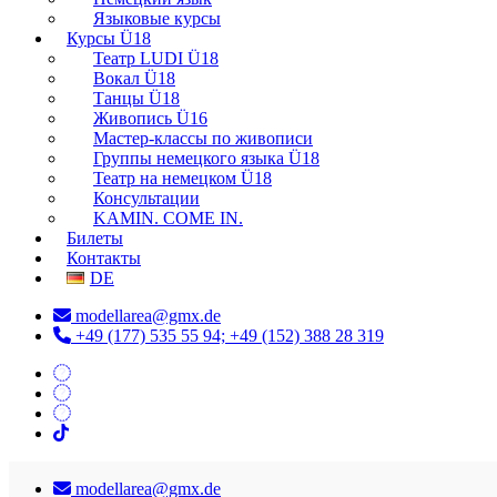
Языковые курсы
Курсы Ü18
Театр LUDI Ü18
Вокал Ü18
Танцы Ü18
Живопись Ü16
Мастер-классы по живописи
Группы немецкого языка Ü18
Театр на немецком Ü18
Консультации
KAMIN. COME IN.
Билеты
Контакты
DE
modellarea@gmx.de
+49 (177) 535 55 94; +49 (152) 388 28 319
modellarea@gmx.de