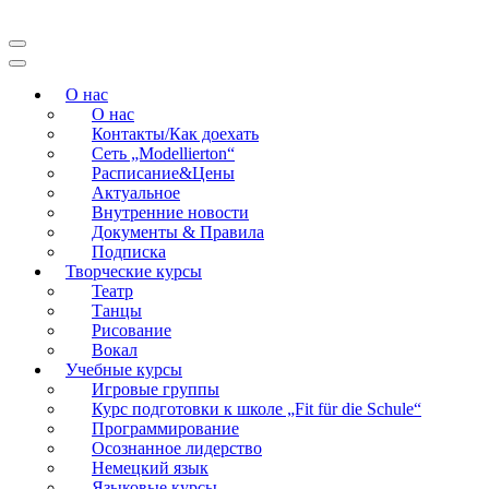
Перейти
к
Modellierton
содержимому
(нажмите
О нас
Enter)
О нас
Контакты/Как доехать
Сеть „Modellierton“
Расписание&Цены
Актуальное
Внутренние новости
Документы & Правила
Подписка
Творческие курсы
Театр
Танцы
Рисование
Вокал
Учебные курсы
Игровые группы
Курс подготовки к школе „Fit für die Schule“
Программирование
Осознанное лидерство
Немецкий язык
Языковые курсы