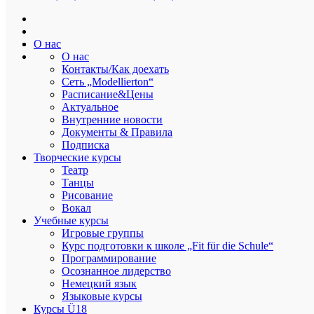
Modellierton
О нас
О нас
Контакты/Как доехать
Сеть „Modellierton“
Расписание&Цены
Спектакль «Синяя птица» 23 и 24
Актуальное
ноября 2019 года в 17:00.
Внутренние новости
Документы & Правила
Подписка
От
admin
Дата:
15.09.2019
В
Выступления
Творческие курсы
Театр
ДЕТСКИЙ СПЕКТАКЛЬ ДЛЯ ДЕТЕЙ НА ОСНОВЕ КНИГИ
Танцы
MAURICE METERLINK.
Рисование
Загадочная сказка о поисках счастья.
Вокал
Учебные курсы
По пьесе Мориса Метерлинка, лауреата Нобелевской премии
Игровые группы
не только как драматурга, но философа.
Курс подготовки к школе „Fit für die Schule“
Программирование
Эта сказка естественна, легка и весела, как детская мечта, но в
Осознанное лидерство
то же время полна изящества. Основная идея пьесы – показать
Немецкий язык
нам, что только смелые могут увидеть сокрытое, философский
Языковые курсы
рассказ о смысле человеческой жизни.
Курсы Ü18