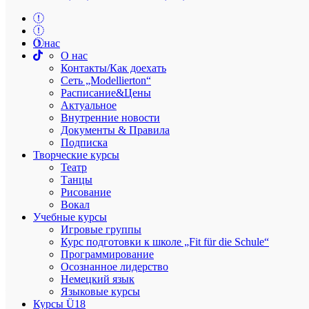
Modellierton
О нас
О нас
Контакты/Как доехать
Сеть „Modellierton“
Расписание&Цены
Мы сердечно приглашаем вас на наше
Актуальное
мероприятие. Спектакль «Heimat» 14
Внутренние новости
Документы & Правила
июля 2023 года в 19:30.
Подписка
Творческие курсы
От
admin
Дата:
02.07.2023
В
Выступления
,
Театр Ü18
Театр
Танцы
Выступают 18+ и юные возрастные группы нашего театра,
Рисование
вокальные и танцевальные коллективы.
Вокал
Учебные курсы
Спектакль на русском и немецком языках.
Игровые группы
Курс подготовки к школе „Fit für die Schule“
Речь идет о доме. Мигранты и беженцы разного возраста из
Программирование
Украины и России рассказывают о домах, комнатах,
Осознанное лидерство
квартирах и других помещениях, в которых они когда-то
Немецкий язык
жили. Будь то в стране происхождения или в Германии,
Языковые курсы
обстоятельства разные: кто-то иммигрировал 20 лет назад,
Курсы Ü18