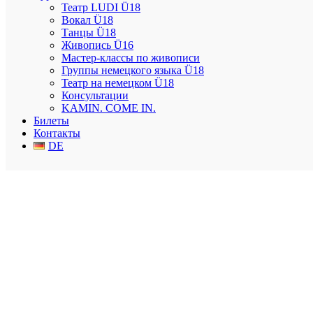
кто-то только после войны. Ощущение себя на сцене как дома
Театр LUDI Ü18
складывается из различных вех и значимых объектов.
Вокал Ü18
Танцы Ü18
Tickets reservieren
:
http://modellarea.com/tickets
Живопись Ü16
Мастер-классы по живописи
Wie war es!
Группы немецкого языка Ü18
Театр на немецком Ü18
Консультации
KAMIN. COME IN.
Билеты
Контакты
DE