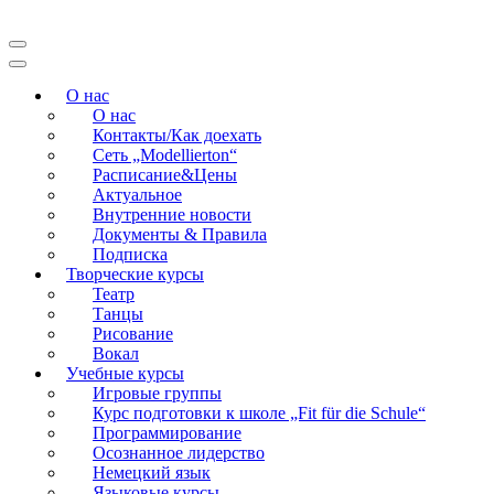
Перейти
к
Modellierton
содержимому
(нажмите
О нас
Enter)
О нас
Контакты/Как доехать
Сеть „Modellierton“
Расписание&Цены
Актуальное
Внутренние новости
Документы & Правила
Подписка
Творческие курсы
Театр
Танцы
Рисование
Вокал
Учебные курсы
Игровые группы
Курс подготовки к школе „Fit für die Schule“
Программирование
Осознанное лидерство
Немецкий язык
Языковые курсы