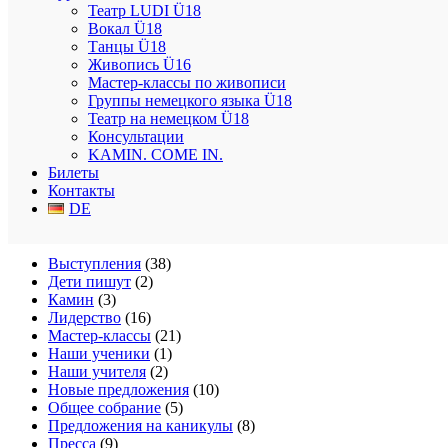
Театр LUDI Ü18
Вокал Ü18
Приглашаем всех принять участие в ежегодном
Танцы Ü18
Живопись Ü16
28 июня
Мастер-классы по живописи
Группы немецкого языка Ü18
Театр на немецком Ü18
⚡️Голос, ритм и энергия⚡️
Консультации
KAMIN. COME IN.
Билеты
25 июня
Контакты
DE
Рубрики
Выступления
(38)
Дети пишут
(2)
Камин
(3)
Лидерство
(16)
Мастер-классы
(21)
Наши ученики
(1)
Наши учителя
(2)
Новые предложения
(10)
Общее собрание
(5)
Предложения на каникулы
(8)
Пресса
(9)