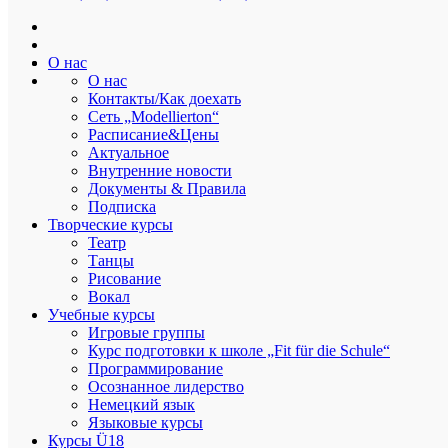
Modellierton
О нас
О нас
Контакты/Как доехать
Сеть „Modellierton“
Расписание&Цены
Анонс спектакля «Синяя птица» в газет
Актуальное
Внутренние новости
От
admin
Дата:
01.05.2025
В
Пресса
Документы & Правила
Театр
Подписка
Навигация
Наши ученики успешно приняли участие в международной олим
Творческие курсы
Вечеринка «Прости, мама, я на сцене!»
Театр
по
Найти:
Танцы
записям
Рисование
Вокал
Recent Posts
Учебные курсы
Игровые группы
Курс подготовки к школе „Fit für die Schule“
Программирование
Приглашаем всех на ГРИЛЬ-КВАРТИРНИК!
Осознанное лидерство
Немецкий язык
Языковые курсы
5 августа
Курсы Ü18