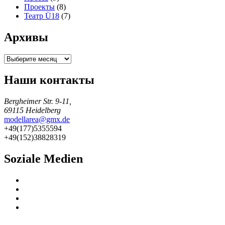
Проекты
(8)
Театр Ü18
(7)
Архивы
Архивы
Наши контакты
Bergheimer Str. 9-11,
69115 Heidelberg
modellarea@gmx.de
+49(177)5355594
+49(152)38828319
Soziale Medien