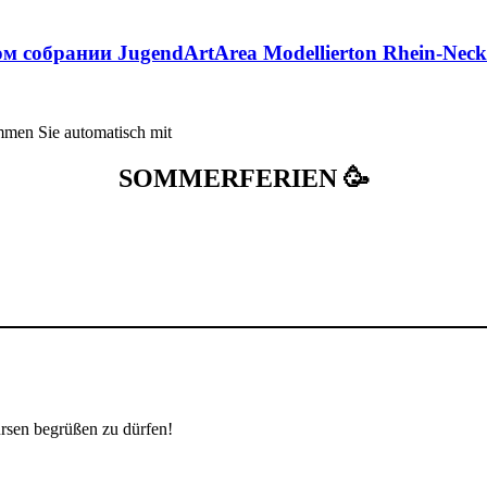
 собрании JugendArtArea Modellierton Rhein-Necka
immen Sie automatisch mit
SOMMERFERIEN 🥳
rsen begrüßen zu dürfen!