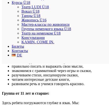
Курсы Ü18
📚 Приглашаем детей в группы по изучению русского языка.
Театр LUDI Ü18
Вокал Ü18
Занятия ведет профессиональный педагог с большим опытом
Танцы Ü18
работы с детьми.
Живопись Ü16
Мастер-классы по живописи
Группы немецкого языка Ü18
Группа от 6 лет:
Театр на немецком Ü18
Консультации
Занятия проходят в доброжелательной и увлекательной
KAMIN. COME IN.
атмосфере.
Билеты
Контакты
Мы учимся:
DE
читать по-русски и понимать прочитанное,
правильно писать и выражать свои мысли,
знакомимся с грамматикой через игры и сказки,
разучиваем стихи, инсценируем сказки,
читаем интересные детские книги,
развиваем речь и учимся говорить красиво.
Группа от 11 лет и старше:
Здесь ребята погружаются глубже в язык. Мы: