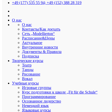
+49 (177) 535 55 94; +49 (152) 388 28 319
Modellierton
О нас
О нас
Контакты/Как доехать
Сеть „Modellierton“
Расписание&Цены
Идет набор в группы
Актуальное
Внутренние новости
От
admin
Дата:
26.07.2025
В
Новые предложения
Документы & Правила
Подписка
Запись и вопросы по электронной почте:
modellarea@gmx.de
Творческие курсы
Театр
Расписание c сентября:
https://modellarea.com/zeitplan/
Танцы
Рисование
1. Набор в группы русского языка для детей и
Вокал
Учебные курсы
подростков!
Игровые группы
Курс подготовки к школе „Fit für die Schule“
Занятия по субботам в 10:00 и в 11:30.
Программирование
🕒Длительность занятия: 1,5 часа
Осознанное лидерство
Cтоимость: 47 евро в месяц.
Немецкий язык
Запись и вопросы по электронной почте:
modellarea@gmx.de
Языковые курсы