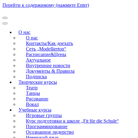
Перейти к содержимому (нажмите Enter)
Modellierton
О нас
О нас
Контакты/Как доехать
Сеть „Modellierton“
Расписание&Цены
Актуальное
Внутренние новости
Документы & Правила
Подписка
Творческие курсы
Театр
Танцы
Рисование
Вокал
Учебные курсы
Игровые группы
Курс подготовки к школе „Fit für die Schule“
Программирование
Осознанное лидерство
Немецкий язык