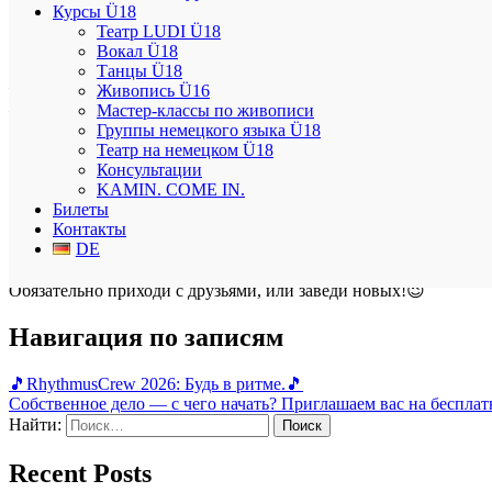
Курсы Ü18
Язык проведения:
русский
.
Театр LUDI Ü18
Вокал Ü18
Что нужно взять с собой?
Танцы Ü18
— 2€ за участие
Живопись Ü16
— хорошее настроение ☀️
Мастер-классы по живописи
Группы немецкого языка Ü18
Театр на немецком Ü18
Регистрация обязательно‼️
Консультации
Номер телефона:
KAMIN. COME IN.
+49 175 9083496
Билеты
Телеграмм:
Контакты
@cjxjckck
DE
(София)
Обязательно приходи с друзьями, или заведи новых!😉
Навигация по записям
🎵RhythmusCrew 2026: Будь в ритме.🎵
Собственное дело — с чего начать? Приглашаем вас на беспла
Найти:
Recent Posts