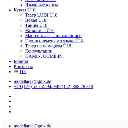
Языковые курсы
Курсы Ü18
Театр LUDI Ü18
Вокал Ü18
Танцы Ü18
Живопись Ü16
Мастер-классы по живописи
Группы немецкого языка Ü18
Театр на немецком Ü18
Консультации
KAMIN. COME IN.
Билеты
Контакты
DE
modellarea@gmx.de
+49 (177) 535 55 94; +49 (152) 388 28 319
modellarea@gmx.de