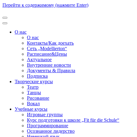
Перейти к содержимому (нажмите Enter)
Modellierton
О нас
О нас
Контакты/Как доехать
Сеть „Modellierton“
Расписание&Цены
Актуальное
Внутренние новости
Документы & Правила
Подписка
Творческие курсы
Театр
Танцы
Рисование
Вокал
Учебные курсы
Игровые группы
Курс подготовки к школе „Fit für die Schule“
Программирование
Осознанное лидерство
Немецкий язык