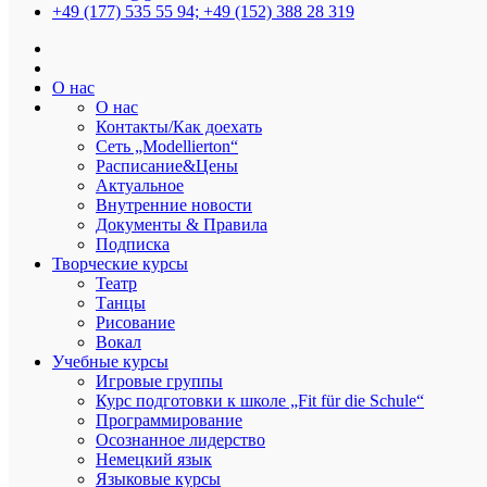
+49 (177) 535 55 94; +49 (152) 388 28 319
Modellierton
О нас
О нас
Контакты/Как доехать
Сеть „Modellierton“
Расписание&Цены
Музыкальный квиз. Угадывай, пой, зна
Актуальное
Внутренние новости
От
user
Дата:
11.06.2026
В
Лидерство
Документы & Правила
Подписка
Любите музыку?
Творческие курсы
Тогда это мероприятие точно для вас!🌸
Театр
Танцы
Повеселитесь с нами проходя
увлекательный квиз!
Рисование
Вас ждет веселая игра о песнях и музыке, еда и напитки, караок
Вокал
Учебные курсы
🗓️Дата: 20.06.
Игровые группы
Курс подготовки к школе „Fit für die Schule“
🧍‍♀️
Возраст: 14+
Программирование
🕒Время: 17:00-20:00
Осознанное лидерство
📍Место проведения: офис Modellierton
Немецкий язык
Bergheimer Straße 9-11 Heidelberg, Germany.
Языковые курсы