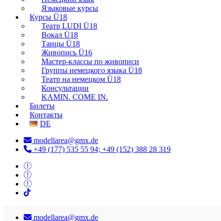
Языковые курсы
Курсы Ü18
Театр LUDI Ü18
Вокал Ü18
Танцы Ü18
Живопись Ü16
Мастер-классы по живописи
Группы немецкого языка Ü18
Театр на немецком Ü18
Консультации
KAMIN. COME IN.
Билеты
Контакты
DE
modellarea@gmx.de
+49 (177) 535 55 94; +49 (152) 388 28 319
modellarea@gmx.de