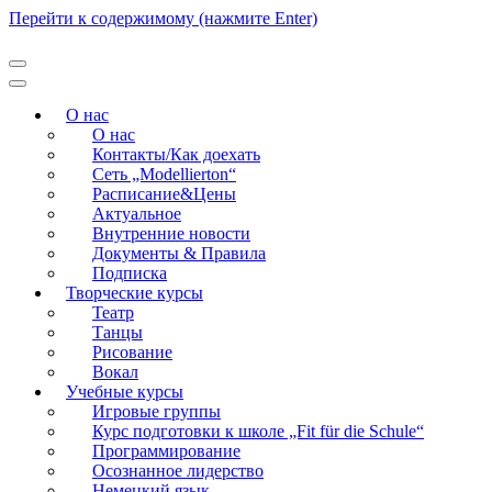
Перейти к содержимому (нажмите Enter)
Modellierton
О нас
О нас
Контакты/Как доехать
Сеть „Modellierton“
Расписание&Цены
Актуальное
Внутренние новости
Документы & Правила
Подписка
Творческие курсы
Театр
Танцы
Рисование
Вокал
Учебные курсы
Игровые группы
Курс подготовки к школе „Fit für die Schule“
Программирование
Осознанное лидерство
Немецкий язык