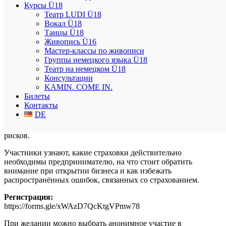
предпринимательству в Германии и налоговым специалистом.
Курсы Ü18
Театр LUDI Ü18
Дата:
17 июня
Вокал Ü18
Время:
19:00
Танцы Ü18
Продолжительность:
60 минут
Живопись Ü16
Формат:
онлайн
Мастер-классы по живописи
Участие:
бесплатно
Группы немецкого языка Ü18
Театр на немецком Ü18
На семинаре будут рассмотрены следующие вопросы:
Консультации
KAMIN. COME IN.
* регистрация ИП в Германии;
Билеты
* налоги и отчётность;
Контакты
* самозанятость и Jobcenter;
DE
* типичные ошибки начинающих предпринимателей;
* страхование для предпринимателей и защита бизнеса от
рисков.
Участники узнают, какие страховки действительно
необходимы предпринимателю, на что стоит обратить
внимание при открытии бизнеса и как избежать
распространённых ошибок, связанных со страхованием.
Регистрация:
https://forms.gle/xWAzD7QcKtgVPmw78
При желании можно выбрать анонимное участие в