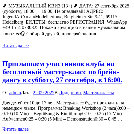
🎵 МУЗЫКАЛЬНЫЙ КВИЗ (13+) 🎵 ДАТА: 27 сентября 2025
(суббота), 18:00 — 19:00, Не опаздывай! АДРЕС:
JugendArtArea «Modellierton», Bergheimer Str. 9-11, 69115
Heidelberg БИЛЕТЫ: бесплатно РЕГИСТРАЦИЯ: WhatsApp
+49 1514 0730825 Покажи эрудицию в нашем музыкальном
квизе.🎶🎧 Собирай друзей, проверяй знания …
Читать далее
Приглашаем участников клуба на
бесплатный мастер-класс по брейк-
дансу в субботу, 27 сентября, в 16:00.
От
admin
Дата:
22.09.2025
В
Лидерство
,
Мастер-классы
Для детей от 10 до 17 лет. Мастер-класс будет проходить на
немецком языке. Программа: Breaking Workshop (2 часа)0:00 –
0:10 (10 Min) – Begrüßung & Einführung0:10 – 0:25 (15 Min) –
Aufwärmen0:25 – 0:30 (5 Min) – Demonstration0:30 – 0:45 …
Читать далее