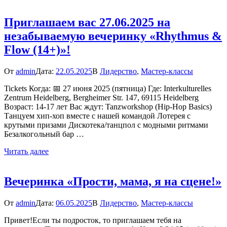
Приглашаем вас 27.06.2025 на
незабываемую вечеринку «Rhythmus &
Flow (14+)»!
От
admin
Дата:
22.05.2025
В
Лидерство
,
Мастер-классы
Tickets Когда: 📅 27 июня 2025 (пятница) Где: Interkulturelles
Zentrum Heidelberg, Bergheimer Str. 147, 69115 Heidelberg
Возраст: 14-17 лет Вас ждут: Tanzworkshop (Hip-Hop Basics)
Танцуем хип-хоп вместе с нашей командой Лотерея с
крутыми призами Дискотека/танцпол с модными ритмами
Безалкогольный бар …
Читать далее
Вечеринка «Прости, мама, я на сцене!»
От
admin
Дата:
06.05.2025
В
Лидерство
,
Мастер-классы
Привет!Если ты подросток, то приглашаем тебя на