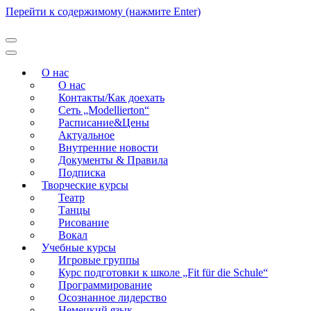
Перейти к содержимому (нажмите Enter)
Modellierton
О нас
О нас
Контакты/Как доехать
Сеть „Modellierton“
Расписание&Цены
Актуальное
Внутренние новости
Документы & Правила
Подписка
Творческие курсы
Театр
Танцы
Рисование
Вокал
Учебные курсы
Игровые группы
Курс подготовки к школе „Fit für die Schule“
Программирование
Осознанное лидерство
Немецкий язык