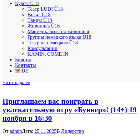
Курсы Ü18
Новогодняя вечеринка «Modellierton
Театр LUDI Ü18
Вокал Ü18
Jugendartarea» (12+) 20.12 в 16:45
Танцы Ü18
Живопись Ü16
От
admin
Дата:
11.12.2025
В
Лидерство
,
Мастер-классы
Мастер-классы по живописи
Группы немецкого языка Ü18
Праздники уже совсем близко, приглашаем вас разделить эту
Театр на немецком Ü18
чудесную атмосферу вместе с нами! 🎅 ДАТА: 20 декабря
Консультации
(суббота) в 16:45 АДРЕС: Bergheimer Straße 9-11 Heidelberg,
KAMIN. COME IN.
Germany Регистрация обязательно❗️: +49 1512 3357058
Билеты
Контакты
Екатерина Вас ждет: Мафия Музыкальный квиз Пицца
DE
Увлекательные конкурсы …
Читать далее
Приглашаем вас поиграть в
увлекательную игру «Бункер»! (14+) 19
ноября в 16:30
От
admin
Дата:
25.11.2025
В
Лидерство