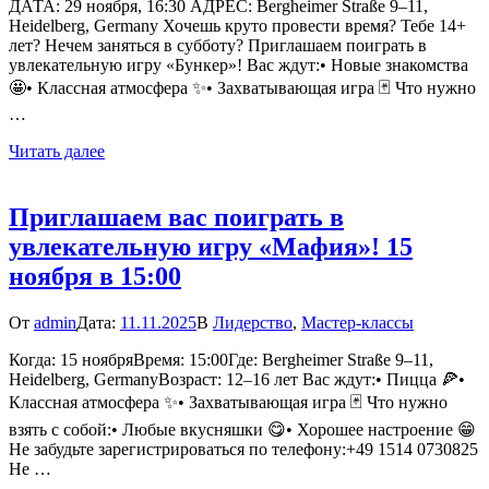
ДАТА: 29 ноября, 16:30 АДРЕС: Bergheimer Straße 9–11,
Heidelberg, Germany Хочешь круто провести время? Тебе 14+
лет? Нечем заняться в субботу? Приглашаем поиграть в
увлекательную игру «Бункер»! Вас ждут:• Новые знакомства
🤩• Классная атмосфера ✨• Захватывающая игра 🃏 Что нужно
…
Читать далее
Приглашаем вас поиграть в
увлекательную игру «Мафия»! 15
ноября в 15:00
От
admin
Дата:
11.11.2025
В
Лидерство
,
Мастер-классы
Когда: 15 ноябряВремя: 15:00Где: Bergheimer Straße 9–11,
Heidelberg, GermanyВозраст: 12–16 лет Вас ждут:• Пицца 🍕•
Классная атмосфера ✨• Захватывающая игра 🃏 Что нужно
взять с собой:• Любые вкусняшки 😋• Хорошее настроение 😁
Не забудьте зарегистрироваться по телефону:+49 1514 0730825
Не …